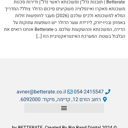
Betterate | תובנות נדל"ן ומשכנתא ראשי נדל"ן ודירות סכנות
משכנתא מאקרו ואינפלציה משקיעים סיכום הדולר צולל? המדריך
המלא למשכנתא ולכיס שלכם (2026) מעבר לחופשות זולות
באמזון ובניו-יורק, לירידת שער הדולר יש השפעות עמוקות על
הדירה, המשכנתא וההשקעות שלכם. ב-Betterate אנחנו רואים את
הבלבול בשטח. המערכת האינטראקטיבית הזו […]
avner@betterate.co.il
054-2415547
רחוב הזרם 12, קדימה, מיקוד: 6092000.
© 2024 by BETTERATE. Created By Big Band Digital.