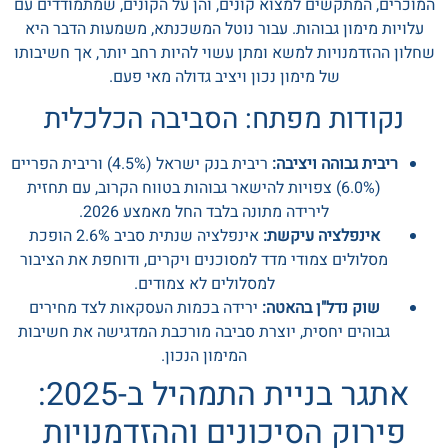
המוכרים, המתקשים למצוא קונים, והן על הקונים, שמתמודדים עם
עלויות מימון גבוהות. עבור נוטל המשכנתא, משמעות הדבר היא
שחלון ההזדמנויות למשא ומתן עשוי להיות רחב יותר, אך חשיבותו
של מימון נכון ויציב גדולה מאי פעם.
נקודות מפתח: הסביבה הכלכלית
ריבית גבוהה ויציבה:
ריבית בנק ישראל (4.5%) וריבית הפריים
(6.0%) צפויות להישאר גבוהות בטווח הקרוב, עם תחזית
לירידה מתונה בלבד החל מאמצע 2026.
אינפלציה עיקשת:
אינפלציה שנתית סביב 2.6% הופכת
מסלולים צמודי מדד למסוכנים ויקרים, ודוחפת את הציבור
למסלולים לא צמודים.
שוק נדל"ן בהאטה:
ירידה בכמות העסקאות לצד מחירים
גבוהים יחסית, יוצרת סביבה מורכבת המדגישה את חשיבות
המימון הנכון.
אתגר בניית התמהיל ב-2025:
פירוק הסיכונים וההזדמנויות