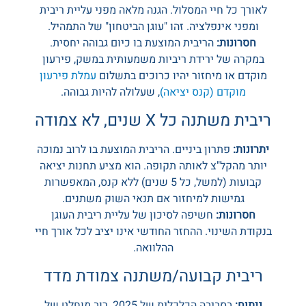
לאורך כל חיי המסלול. הגנה מלאה מפני עליית ריבית
ומפני אינפלציה. זהו "עוגן הביטחון" של התמהיל.
חסרונות:
הריבית המוצעת בו כיום גבוהה יחסית.
במקרה של ירידת ריביות משמעותית במשק, פירעון
מוקדם או מיחזור יהיו כרוכים בתשלום
עמלת פירעון
מוקדם (קנס יציאה)
, שעלולה להיות גבוהה.
ריבית משתנה כל X שנים, לא צמודה
יתרונות:
פתרון ביניים. הריבית המוצעת בו לרוב נמוכה
יותר מהקל"צ לאותה תקופה. הוא מציע תחנות יציאה
קבועות (למשל, כל 5 שנים) ללא קנס, המאפשרות
גמישות למיחזור אם תנאי השוק משתנים.
חסרונות:
חשיפה לסיכון של עליית ריבית העוגן
בנקודת השינוי. ההחזר החודשי אינו יציב לכל אורך חיי
ההלוואה.
ריבית קבועה/משתנה צמודת מדד
ניתוח:
בסביבה הכלכלית של 2025, רוב מוחלט של