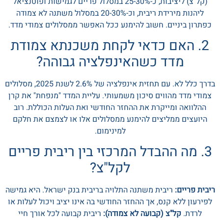
(קל"צ) ליציבות, כ-25-30% במסלול פריים לגמישות ופוטנציאל
ליהנות מירידת ריבית, וכ-20-30% במסלול משתנה לא צמודה
כפתרון ביניים. חשוב להימנע ככל האפשר ממסלולים צמודי מדד.
2. האם כדאי לקחת משכנתא צמודת
מדד כשהאינפלציה גבוהה?
בדרך כלל לא. עם תחזית אינפלציה של 2.6% לשנת 2025, מסלולים
צמודי מדד מהווים סיכון משמעותי. עליית המדד "מנפחת" את קרן
ההלוואה ומייקרת את ההחזר החודשי ואת העלות הכוללת. רוב
היועצים ממליצים להימנע ממסלולים אלו או לצמצם את חלקם
למינימום.
3. מה ההבדל המרכזי בין ריבית פריים
לקל"צ?
ריבית פריים:
ריבית משתנה התלויה בריבית בנק ישראל. היא גמישה
לפירעון ללא קנס, אך ההחזר החודשי בה אינו יציב ויכול לעלות או
לרדת.
קל"צ (קבועה לא צמודה):
ריבית קבועה לכל אורך חיי