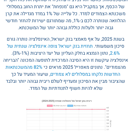
של הכסף, אך במקביל היא גם "מנפחת" את יתרת החוב במסלולי
משכנתא הצמודים למדד. כל עלייה של 1% במדד מגדילה את קרן
ההלוואה שנותרה לכם ב-1%, מה שמתורגם ישירות להחזר חודשי
גבוה יותר ולעלות כוללת גבוהה יותר של המשכנתא.
בשנת 2025, על אף מאמצי בנק ישראל, האינפלציה נותרה גורם
סיכון משמעותי.
תחזית בנק ישראל צופה אינפלציה שנתית של
2.6%
, נתון הנמצא בחלק העליון של יעד היציבות (1%-3%).
אינפלציה עיקשת זו היא הסיבה המרכזית לתופעה המכונה "הבריחה
מהצמודים". נתונים מאפריל 2025 מראים כי
82% מהמשכנתאות
החדשות נלקחו במסלולים לא צמודים
, שיעור המעיד על כך
שהציבור מבין את הסיכון ומעדיף לשלם ריבית גבוהה יותר ובלבד
שלא להיות חשוף לתנודתיות של המדד.