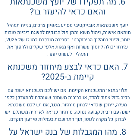
6. מה תפקידו של יועץ משכנתאות
והאם כדאי להיעזר בו?
יועץ משכנתאות אובייקטיבי מסייע באפיון צרכים, בניית תמהיל
מותאם אישית, ניהול משא ומתן מול הבנקים להשגת ריביות טובות
יותר, וליווי בתהליך הבירוקרטי. בסביבה מורכבת כמו זו של 2025,
עזרתו יכולה לחסוך עשרות ואף מאות אלפי שקלים ולהפוך את
התהליך לפשוט יותר.
7. האם כדאי לבצע מיחזור משכנתא
קיימת ב-2025?
תלוי בתנאי המשכנתא הקיימת. אם יש לכם משכנתא ישנה עם
רכיב גדול צמוד למדד, או בריבית משתנה שעומדת להתעדכן כלפי
מעלה, ייתכן שכדאי לבחון מיחזור. מנגד, אם יש לכם משכנתא
ישנה עם ריבית קבועה נמוכה, מיחזור כנראה לא יהיה משתלם. יש
לבדוק כל מקרה לגופו, תוך התחשבות בעמלות פירעון מוקדם.
8. מהן המגבלות של בנק ישראל על