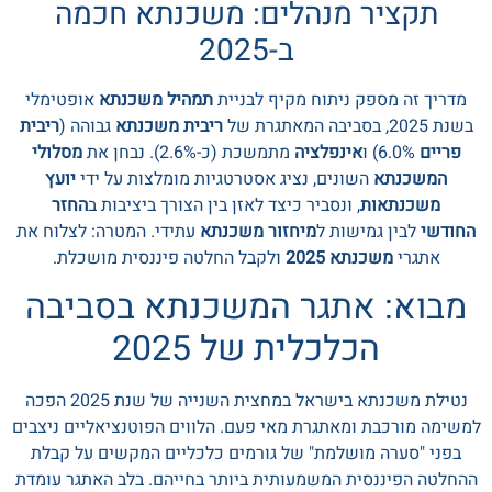
תקציר מנהלים: משכנתא חכמה
ב-2025
מדריך זה מספק ניתוח מקיף לבניית
תמהיל משכנתא
אופטימלי
בשנת 2025, בסביבה המאתגרת של
ריבית משכנתא
גבוהה (
ריבית
פריים
6.0%) ו
אינפלציה
מתמשכת (כ-2.6%). נבחן את
מסלולי
המשכנתא
השונים, נציג אסטרטגיות מומלצות על ידי
יועץ
משכנתאות
, ונסביר כיצד לאזן בין הצורך ביציבות ב
החזר
החודשי
לבין גמישות ל
מיחזור משכנתא
עתידי. המטרה: לצלוח את
אתגרי
משכנתא 2025
ולקבל החלטה פיננסית מושכלת.
מבוא: אתגר המשכנתא בסביבה
הכלכלית של 2025
נטילת משכנתא בישראל במחצית השנייה של שנת 2025 הפכה
למשימה מורכבת ומאתגרת מאי פעם. הלווים הפוטנציאליים ניצבים
בפני "סערה מושלמת" של גורמים כלכליים המקשים על קבלת
ההחלטה הפיננסית המשמעותית ביותר בחייהם. בלב האתגר עומדת