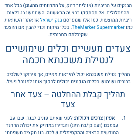
הבנקים על הריביות (או ליתר דיוק, על המרווחים מהעוגן) בכל אחד
מהמסלולים. אל תסתפקו בהצעה הראשונה. השתמשו בטבלאות
ריביות ממוצעות, כמו אלו שמפרסם
בנק ישראל
או אתרי השוואות
כמו
TheMarker Supermarker
, ככלי מיקוח וכדי להבין אם ההצעה
שקיבלתם תחרותית.
צעדים מעשיים וכלים שימושיים
לנטילת משכנתא חכמה
תהליך נטילת משכנתא יכול להיראות מאיים, אך פירוקו לשלבים
ברורים ושימוש בכלים הנכונים יכולים להפוך אותו למנוהל ויעיל.
תהליך קבלת ההחלטה – צעד אחר
צעד
אפיון צרכים ויכולות:
לפני שאתם פונים לבנק, שבו עם
עצמכם (ועם בן/בת הזוג) והגדירו במדויק את יכולת ההחזר
החודשית הרצויה והמקסימלית שלכם. בנו תקציב משפחתי