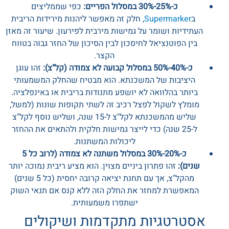
כ-25%-30% במסלול הפריים:
כפי שממליצים
ב
Supermarker
, חלק זה מאפשר ליהנות מירידות הריבית
העתידיות ושומר על גמישות מירבית לפירעון. שיעור זה מאזן
בין הפוטנציאל לחיסכון לבין הסיכון של החזר גבוה בטווח
הקצר.
כ-40%-50% במסלול קבועה לא צמודה (קל"צ):
זהו עוגן
היציבות של המשכנתא. הוא מבטיח שהחלק המשמעותי
ביותר בהלוואה לא יושפע מתנודות בריבית או באינפלציה.
מומלץ לשקול לפצל רכיב זה לשתי תקופות שונות (למשל,
שליש מהמשכנתא לקל"צ ל-15 שנה, ושליש נוסף לקל"צ
ל-25 שנה) כדי לייצר גמישות חלקית ולהתאים את ההחזר
ליכולות המשתנות.
כ-20%-30% במסלול משתנה לא צמודה (לרוב כל 5
שנים):
זהו פתרון ביניים מצוין. הוא מציע ריבית נמוכה יותר
מהקל"צ, אך עם תחנת יציאה קרובה יחסית (כל 5 שנים)
המאפשרת למחזר את החלק הזה ללא קנס אם תנאי השוק
ישתפרו משמעותית.
אסטרטגיות מתקדמות ושיקולים