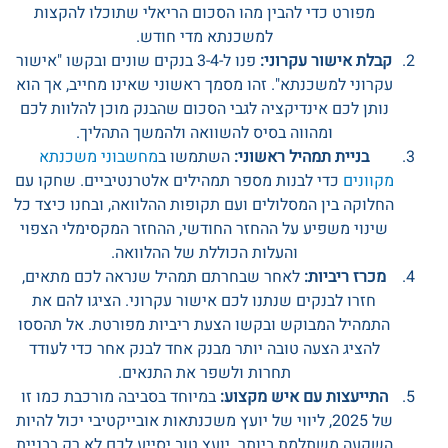
מפורט כדי להבין מהו הסכום הריאלי שתוכלו להקצות
למשכנתא מדי חודש.
קבלת אישור עקרוני:
פנו ל-3-4 בנקים שונים ובקשו "אישור
עקרוני למשכנתא". זהו מסמך ראשוני שאינו מחייב, אך הוא
נותן לכם אינדיקציה לגבי הסכום שהבנק מוכן להלוות לכם
ומהווה בסיס להשוואה ולהמשך התהליך.
בניית תמהיל ראשוני:
השתמשו ב
מחשבוני משכנתא
מקוונים
כדי לבנות מספר תמהילים אלטרנטיביים. שחקו עם
החלוקה בין המסלולים ועם תקופות ההלוואה, ובחנו כיצד כל
שינוי משפיע על ההחזר החודשי, ההחזר המקסימלי הצפוי
והעלות הכוללת של ההלוואה.
מכרז ריביות:
לאחר שבחרתם תמהיל שנראה לכם מתאים,
חזרו לבנקים שנתנו לכם אישור עקרוני. הציגו להם את
התמהיל המבוקש ובקשו הצעת ריביות מפורטת. אל תהססו
להציג הצעה טובה יותר מבנק אחד לבנק אחר כדי לעודד
תחרות ולשפר את התנאים.
התייעצות עם איש מקצוע:
במיוחד בסביבה מורכבת כמו זו
של 2025, ליווי של יועץ משכנתאות אובייקטיבי יכול להיות
השקעה משתלמת ביותר. יועץ טוב יסייע לכם לא רק בבניית