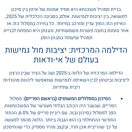
בניית תמהיל משכנתא היא תמיד אמנות של איזון בין סיכון
לתשואה, בין יציבות לגמישות. אולם, בסביבה הכלכלית של 2025,
האיזון הזה הופך עדין ומורכב במיוחד. כל בחירה במסלול כזה או
אחר טומנת בחובה פשרות משמעותיות, והבנתן היא המפתח לבניית
תמהיל שיעמוד במבחן הזמן.
הדילמה המרכזית: יציבות מול גמישות
בעולם של אי-ודאות
הדילמה המרכזית של הלווה ב-2025 נעה על הציר שבין הרצון
ליציבות וביטחון לבין השאיפה לגמישות שתאפשר ליהנות מהורדות
ריבית עתידיות.
הסיכון במסלולים המשתנים (בראשם הפריים):
מסלול
הפריים, שבעבר היה הכוכב הבלתי מעורער של המשכנתאות,
הפך למסלול בסיכון גבוה. עם ריבית פריים של 6.0%, ההחזר
החודשי ההתחלתי בו הוא הגבוה ביותר. הלווה מהמר למעשה
על כך שהריבית אכן תרד, ובקצב מהיר מספיק כדי שהחיסכון