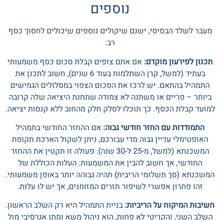
נוספים
מעבר לשלד הבסיסי, ישנם שיקולים נוספים שיכולים לחסוך כסף
רב:
תכנון לפירעון מוקדם:
אם אתם צופים קבלת סכום כסף משמעותי
בעתיד (למשל, קרן השתלמות בעוד 6 שנים), חשוב לתכנן את
התמהיל בהתאם. יש לרכז את הסכום הצפוי במסלולים הגמישים
ביותר – פריים או משתנה לא צמודה שתחנת היציאה שלה קרובה
למועד קבלת הכסף. כך תוכלו לסלק חלק מהחוב ללא קנסות יציאה.
התמודדות עם החזר חודשי גבוה:
אם ההחזר החודשי בתמהיל
האופטימלי עדיין גבוה מדי עבורכם, ניתן לשקול הארכת תקופת
המשכנתא (למשל, מ-25 ל-30 שנה). פעולה זו תקטין את ההחזר
החודשי, אך חשוב להבין את המשמעות: העלות הכוללת של
המשכנתא (סך תשלומי הריבית) תהיה גבוהה יותר באופן משמעותי.
זהו פתרון אפשרי לשיפור תזרים המזומנים, אך יש לו עלות.
חשיבות המיקוח על הריביות:
בניית התמהיל היא רק השלב הראשון.
השלב השני, והקריטי לא פחות, הוא ניהול משא ומתן אגרסיבי מול