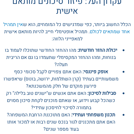
עקרון העל: פיזור סיכונים מותאם
אישית
הכלל החשוב ביותר, כפי שמדגישים כל המומחים, הוא ש
אין תמהיל
אחד שמתאים לכולם
. תמהיל אופטימלי חייב להיות מותאם אישית
למאפייני הלווה:
יכולת החזר חודשית:
מהו ההחזר החודשי שתוכלו לעמוד בו
בנוחות, ומהו ההחזר המקסימלי שתעמדו בו גם אם הריבית
תעלה?
אופק פיננסי:
האם אתם צפויים לקבל סכומי כסף
משמעותיים בעתיד (קרן השתלמות, ירושה, בונוס) שיאפשרו
פירעון מוקדם של חלק מהמשכנתא?
סבילות לסיכון:
האם אתם אנשים ש"ישנים טוב בלילה" רק
כשהכל קבוע וידוע, או שאתם מוכנים לקחת סיכון מסוים
בתמורה לסיכוי לחיסכון עתידי?
תכנון משפחתי ועתידי:
האם מתוכננת הרחבת המשפחה?
האם אתם מתכננים לגור בנכס שנים רבות או למכור אותו
בעוד מספר שנים?