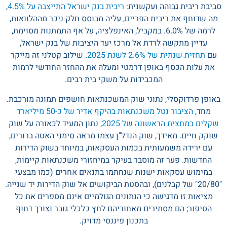
סביבת ריבית גבוהה ועקשנית:
ריבית בנק ישראל התייצבה על 4.5%
,
מה שדוחף את ריבית הפריים, עליה מבוסס חלק ניכר מההלוואות,
לרמה של 6.0%. במקביל, האינפלציה, על אף התמתנות מסוימת,
עדיין מתקשה לרדת אל מרכז יעד היציבות של בנק ישראל,
עם
תחזית שנתית של 2.6% לשנת 2025
. שילוב קטלני זה מייקר
את עלות הכסף באופן דרמטי ומעלה את ההחזר החודשי לרמות
המכבידות על משקי בית רבים.
באופן פרדוקסלי, נתוני שוק המשכנתאות חושפים תמונה מורכבת.
מחד,
הציבור נטל משכנתאות בהיקף אדיר של כ-50 מיליארד
שקלים במחצית הראשונה של 2025
, נתון המעיד לכאורה על שוק
שוקק חיים. מאידך, שוק הנדל"ן עצמו מראה סימני האטה ברורים,
עם ירידה משמעותית בכמות העסקאות, במיוחד בשוק הדירות
החדשות. פער זה מוסבר בעיקר במיחזורי משכנתאות קיימות,
במימוש עסקאות ישנות שנחתמו בתנאים אחרים (כמו מבצעי
"20/80" של קבלנים), ובהסטת הביקושים אל שוק הדירות יד שנייה.
מציאות זו מדגישה כי הנתונים הגולמיים אינם מספרים את כל
הסיפור; הם מסתירים מאחוריהם לחץ כלכלי גובר וצורך דחוף
בתכנון פיננסי מדויק.