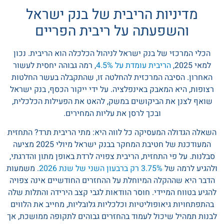
מדיניות הריבית של בנק ישראל
והשפעתה על ריבית הפריים
הכלי המרכזי של בנק ישראל לניהול הכלכלה הוא הריבית. נכון
למאי 2025,
הריבית עומדת על 4.5%
, רמה גבוהה יחסית לעשור
האחרון. הסיבה המרכזית להחלטה זו, שהתקבלה בעשר החלטות
רצופות, היא המאבק באינפלציה. על ידי ייקור הכסף, בנק ישראל
שואף לצנן את הביקושים במשק, להאט את הפעילות הכלכלית,
ובכך לרסן את עליות המחירים.
השאלה הגדולה המעסיקה כל לווה היא: מתי הריבית תרד? התחזית
המעודכנת של חטיבת המחקר בבנק ישראל מיולי 2025 מציעה
סבלנות. על פי התחזית, הריבית צפויה לרדת באופן מתון והדרגתי,
ולהגיע לרמה של
3.75% רק ברבעון השני של שנת 2026
. משמעות
הדבר היא שההקלה המיוחלת על ההחזרים החודשיים אינה צפויה
להגיע בטווח המיידי. חוסר הוודאות לגבי קצב הירידה והתלות שלה
בהתפתחויות גיאופוליטיות וכלכליות גלובליות, מחייב את הלווים
לבנות תמהיל שיכול לעמוד בהחזרים גבוהים לתקופה ממושכת, אך