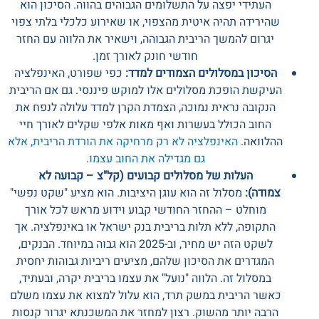
העתידי יפצה על התשלומים הגבוהים בהווה. הסיכון הוא
שהירידה תהיה איטית מהצפוי, או שאירוע כלכלי בלתי צפוי
יגרום להמשך הריבית הגבוהה, וישאיר את הלווה עם החזר
חודשי חונק לאורך זמן.
הסיכון במסלולים הצמודים למדד:
כפי שפורט, האינפלציה
העיקשת הופכת מסלולים אלו למוקש פיננסי. גם אם הריבית
הנקובה נראית נמוכה, הצמדת הקרן למדד עלולה לנפח את
החוב הכולל בעשרות ואף מאות אלפי שקלים לאורך חיי
ההלוואה.
האינפלציה לא רק מרחיקה את הורדת הריבית, אלא
גם מגדילה את החוב עצמו
.
העלות של מסלולים קבועים (קל"צ – קבועה לא
צמודה):
מסלול זה הוא עוגן היציבות. הוא מציע "שקט נפשי"
מוחלט – ההחזר החודשי קבוע וידוע מראש לכל אורך
התקופה, ללא תלות בריבית בנק ישראל או באינפלציה. אך
לשקט הזה יש מחיר, וב-2025 הוא גבוה במיוחד. הבנקים,
המגדרים את הסיכון שלהם, מציעים ריביות גבוהות יחסית
במסלול זה. הלווה "נועל" את עצמו בריבית יקרה, ובעתיד,
כאשר הריבית במשק תרד, הוא עלול למצוא את עצמו משלם
הרבה יותר מהשוק. רצון למחזר את המשכנתא יגרור קנסות