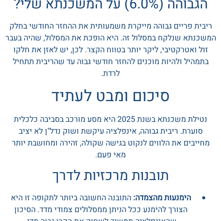
הגבוהה (6.0%) על המשכנתא שלי?
ריבית פריים גבוהה מייקרת משמעותית את ההחזר החודשי בחלק
המשכנתא שנלקח במסלול זה. היא הופכת את המסלול, שהיה בעבר
זול ואטרקטיבי, ליקר יותר בטווח הקצר. לכן, יש לאזן את חלקו
בתמהיל ולהיות מוכנים להחזר חודשי גבוה עד שהריבית תתחיל
לרדת.
סיכום ומבט לעתיד
נטילת משכנתא בשנת 2025 היא מסע מורכב בסביבה כלכלית
סוערת. ריבית גבוהה, אינפלציה עיקשת ושוק נדל"ן לא יציב
מחייבים את הלווים לנקוט בגישה שקולה, זהירה ומחושבת יותר
מאי פעם.
תובנות מרכזיות לדרך
הימנעות מהצמדה:
התובנה החשובה ביותר לתקופה זו היא
הצורך להימנע ככל הניתן ממסלולים צמודי מדד. הסיכון