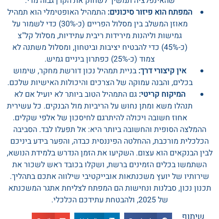
שהאינפלציה תמשיך לשחוק את הקרן גבוה מדי.
המפתח הוא פיזור סיכונים:
התמהיל האופטימלי הוא תמהיל
מאוזן המשלב בין מסלול הפריים (כ-30%) כדי לשמור על
גמישות וליהנות מירידות ריבית עתידיות, מסלול קל"צ
(כ-45%) כדי להבטיח יציבות וביטחון, ומסלול משתנה לא
צמוד (כ-25%) כפתרון ביניים גמיש.
אין קיצורי דרך:
בניית תמהיל נכון דורשת מחקר, שימוש
בכלים, והבנה עמוקה של הצרכים והיכולות האישיות שלכם.
המיקוח קריטי:
גם התמהיל הטוב ביותר לא יועיל אם לא
תנהלו משא ומתן נחוש על הריביות מול הבנקים. כל עשירית
אחוז חשובה ויכולה להיתרגם לחיסכון של אלפי שקלים.
ההמלצה הסופית והחשובה ביותר היא: אל תפעלו לבד. הסביבה
הכלכלית מורכבת, ההחלטה הפיננסית כבדה, והפער בידע ביניכם
לבין הבנקאים הוא עצום. השקיעו את הזמן הנדרש בלמידת הנושא,
השתמשו בכלים הזמינים ברשת, ושקלו בכובד ראש לשכור את
שירותיו של יועץ משכנתאות אובייקטיבי שילווה אתכם בתהליך.
תכנון נכון, סבלנות ונחישות הם המפתח לצליחת אתגר המשכנתא
של 2025, ולהבטחת עתידכם הכלכלי.
שיתוף