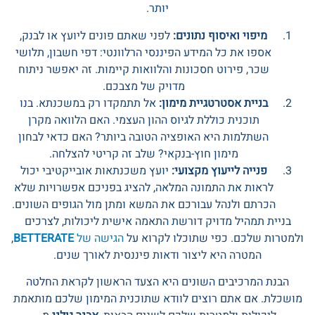
יותר.
מיפוי ואיסוף נתונים:
לפני שאתם פונים ליועץ או לבנק,
אספו את כל המידע הפיננסי הרלוונטי: דפי חשבון, תלושי
שכר, פירוט חסכונות והלוואות קיימות. זה יאפשר ניתוח
מדויק של מצבכם.
בניית אסטרטגיית מימון:
אל תתמקדו רק במשכנתא. בנו
תוכנית כוללת לגיוס ההון העצמי. האם הלוואה מקרן
השתלמות היא האופציה הטובה ביותר? האם כדאי לבחון
מימון חוץ-בנקאי? שלב זה קריטי להצלחה.
פנייה לייעוץ מקצועי:
יועץ משכנתאות אובייקטיבי יכול
לראות את התמונה המלאה, להציג בפניכם אפשרויות שלא
הכרתם ולנהל עבורכם את המשא ומתן מול הגופים השונים.
בניית תמהיל מדויק דורשת התאמה אישית ליכולות, לצרכים
ולמטרות שלכם. כפי שתוכלו לקרוא על
הגישה של
BETTERATE
,
המטרה היא ליצור ודאות פיננסית לאורך שנים.
הבנת המרכיבים השונים היא הצעד הראשון לקראת החלטה
מושכלת. אם אתם רוצים לוודא שתוכנית המימון שלכם מותאמת