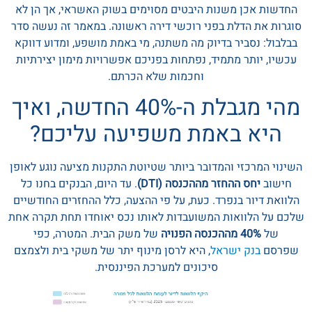
החדשות אכן משנות היבטים מסוימים בשוק האשראי, אך הן לא
סוגרות את הדלת בפני רוכשי דירה ראשונה. במאמר זה נעשה סדר
בבלבול: נסביר בדיוק מה משתנה, מי באמת מושפע, ומדוע דווקא
עכשיו, יותר מתמיד, נפתחות בפניכם אפשרויות מימון יצירתיות
וחכמות שלא הכרתם.
מהי מגבלת ה-40% החדשה, ואיך
היא באמת משפיעה עליכם?
השינוי המרכזי והמדובר ביותר שטיוטת התקנות מציעה נוגע לאופן
חישוב
יחס ההחזר מההכנסה (DTI)
. עד היום, הבנקים בחנו כל
הלוואת דיור בנפרד. כעת, על פי ההצעה, כלל ההחזרים החודשיים
שלכם על הלוואות המשועבדות לאותו נכס יאוחדו תחת תקרה אחת
של
40% מההכנסה הפנויה
של משק הבית. המטרה, כפי
שפרסם
בנק ישראל
, היא לרסן מינוף יתר של משקי בית ולצמצם
סיכונים למערכת הפיננסית.