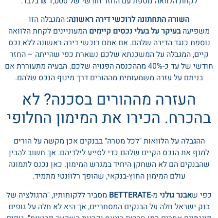
לקחת הלוואה נוספת עם החזר חודשי של 1,000 ₪ בלבד.
השורה התחתונה לרוכשי דירה ראשונה:
המגבלה הזו
משפיעה
בעיקר על בעלי נכסים קיימים
המעוניינים לקחת הלוואה
נוספת כנגד הדירה שלהם. אם אתם רוכשי דירה ראשונה ללא נכס
קיים, המגבלה על המשכנתא שלכם נשארת כפי שהייתה – החזר
חודשי של עד כ-40% מההכנסה הפנויה שלכם. הבעיה מתעוררת אם
בניתם על עזרה משמעותית מההורים דרך מינוף הנכס שלהם.
העזרה מההורים בסכנה? לא
בהכרח. הכירו את המימון החלופי
ההגבלה על הלוואות "לכל מטרה" בבנקים אכן מקשה על הורים
למנף את הנכס הקיים שלהם כדי לסייע לילדיהם. אך חשוב להבין
שהבנקים הם לא השחקן היחיד במגרש המימון. כאן נכנס לתמונה
עולם המימון החוץ-בנקאי, שהופך רלוונטי מתמיד.
כפי ש
אבנר גולני
מ-
BETTERATE
מסביר ללקוחותיו, "הרגולציה של
בנק ישראל חלה על הבנקים המסחריים, אך היא לא חלה על גופים