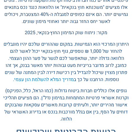
פיננסיים אחרים כמו חברות ביטוח וקרנות השקעה פרטיות". גופים
אלו מציעים "משכנתא חוץ בנקאית" או הלוואות כנגד נכס בתנאים
גמישים יותר. הם אינם כפופים למגבלת ה-40% המצטברת, ויכולים
לאשר יחס החזר גבוה יותר ואחוזי מימון שונים.
מקור: ניתוח שוק המימון החוץ-בנקאי, 2025
היתרון המרכזי הוא הגמישות. במקום שההורים שלכם יהיו מוגבלים
להחזר של 1,000 ₪ נוספים, גוף חוץ-בנקאי יכול לאשר להם
הלוואה גדולה יותר, שתאפשר לכם לגשר על פער ההון העצמי.
כמובן, לרוב מדובר בריביות מעט גבוהות יותר מאשר בבנק, אך זהו
פתרון מצוין שיכול להבדיל בין רכישת דירה לבין המתנה של שנים
נוספות. הרחבנו על כך ב
מדריך המלא להשלמת הון עצמי
.
גופים אלו כוללים חברות ביטוח גדולות (כמו הראל, כלל, הפניקס)
וקרנות אשראי פרטיות המתמחות במימון נדל"ן. הם מציעים תהליכי
אישור מהירים יותר, ולעיתים קרובות מאשרים עסקאות שהבנקים
דוחים על הסף, בין אם בגלל מורכבות בנכס או בדירוג האשראי של
הלווה.