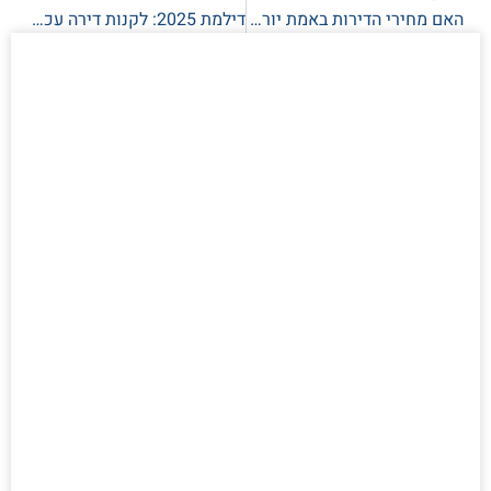
האם מחירי הדירות באמת יורדים? המתמטיקה שלא ראיתם
דילמת 2025: לקנות דירה עכשיו או לחכות לירידת הריבית?