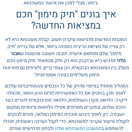
ביותר, מבלי לסכן את אישור המשכנתא.
איך בונים "תיק מימון" חכם
במציאות החדשה?
התקנות החדשות מדגישות עיקרון חשוב: קבלת משכנתא היא לא
רק עניין של מציאת הריבית הנמוכה ביותר, אלא של בניית "תיק
מימון" שלם ומותאם אישית. תובנה חשובה מהשטח ש
אבנר
גולני
מדגיש היא ש"הבנק הוא רק חלק מהפאזל. תיק מימון חכם
משלב בין המשכנתא הבנקאית, הון עצמי קיים, ולעיתים גם פתרונות
מימון משלימים בצורה אסטרטגית".
התהליך מתחיל במיפוי מדויק של כל הנכסים וההתחייבויות שלכם.
לאחר מכן, בוחנים את כל האפשרויות לגיוס ההון החסר, מהזולה
ליקרה: הלוואה מקרן השתלמות, הלוואה חוץ-בנקאית להורים כנגד
הנכס שלהם, ובמקרים מסוימים אפילו הלוואות מיוחדות ממקום
העבודה. רק לאחר גיבוש תוכנית המימון המלאה, פונים לבנקים
לקבלת אישור עקרוני למשכנתא. כדי לקבל הערכה ראשונית, תוכלו
להשתמש ב
מחשבון המשכנתא שלנו
ולבחון תרחישים שונים.