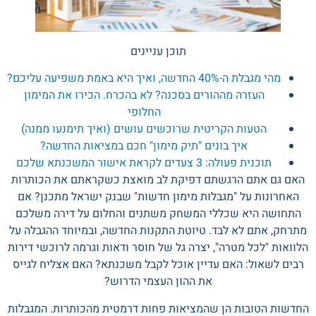
תוכן עניינים
מהי מגבלת ה-40% החדשה, ואיך היא באמת משפיעה עליכם?
העזרה מההורים בסכנה? לא בהכרח. הכירו את המימון
החלופי
הטעות הקריטית שרוכשים עושים (ואיך תימנעו ממנה)
איך בונים "תיק מימון" חכם במציאות החדשה?
תוכנית פעולה: 3 צעדים לקראת אישור המשכנתא שלכם
האם גם אתם הרגשתם דפיקת לב מואצת כשקראתם את הכותרות
האחרונות על "מגבלות מימון חדשות" שבנק ישראל מתכנן? אם
התחושה היא שכללי המשחק משתנים והחלום על דירה משלכם
מתרחק, אתם לא לבד. טיוטת התקנות החדשה, ובמיוחד ההגבלה על
הלוואות "לכל מטרה", יצרה גל של חוסר ודאות וגרמה לרוכשי דירות
רבים לשאול: האם עדיין אוכל לקבל משכנתא? האם אצליח לגייס
את ההון העצמי הדרוש?
החדשות הטובות הן שהמציאות פחות דרמטית מהכותרות. המגבלות