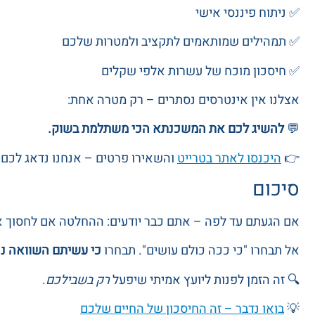
✅ ניתוח פיננסי אישי
✅ תמהילים שמותאמים לתקציב ולמטרות שלכם
✅ חיסכון מוכח של עשרות אלפי שקלים
אצלנו אין אינטרסים נסתרים – רק מטרה אחת:
💬
להשיג לכם את המשכנתא הכי משתלמת בשוק.
👉
היכנסו לאתר בטרייט
והשאירו פרטים – אנחנו נדאג לכם.
סיכום
אם הגעתם עד לפה – אתם כבר יודעים: ההחלטה אם לחסוך או
אל תבחרו "כי ככה כולם עושים". תבחרו
כי עשיתם השוואה נכ
🔍 זה הזמן לפנות ליועץ אמיתי שיפעל
רק בשבילכם
.
💡
בואו נדבר – זה החיסכון של החיים שלכם