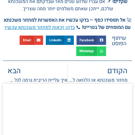
שקלים!
📌 אם עברו שלוש שנים מאז שבדקתם את המשכנתא
שלכם, ייתכן שאתם משלמים יותר ממה שצריך.
🚀
אל תפסידו כסף – בדקו עכשיו את האפשרות למחזור משכנתא
עם המומחים של בטרייט!
📞
בדקו זכאות למחזור משכנתא עכשיו
שיתוף
Email
LinkedIn
Facebook
הפוסט
WhatsApp
הקודם
הבא
מחזור משכנתא או הלוואה לכל מטרה? המדריך להחלטה נכונה
איך עליית הריבית גרמה לגל מחזורי משכנתאות – ומה זה אומר על הכיס שלך?